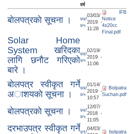
वर्ष
IFB
03/03/
बाेलपत्रकाे सूचना ।
७४/
Notice
2019 -
७५
4x20cc
11:28
Final.pdf
Solar Home
System खरिदका
02/19/
७४/
2019 -
लागि छनाैट गरिएकाे
७५
11:06
बारे ।
बाेलपत्र स्वीकृत गर्ने
01/14/
७४/
Bolpatra
2019 -
अाशयकाे सूचना ।
७५
Suchan.pdf
10:57
12/07/
बाेलपत्रकाे सूचना ।
७४/
2018 -
७५
11:05
दरभाउपत्र स्वीकृत गर्ने
04/03/
७९/
bolpatra