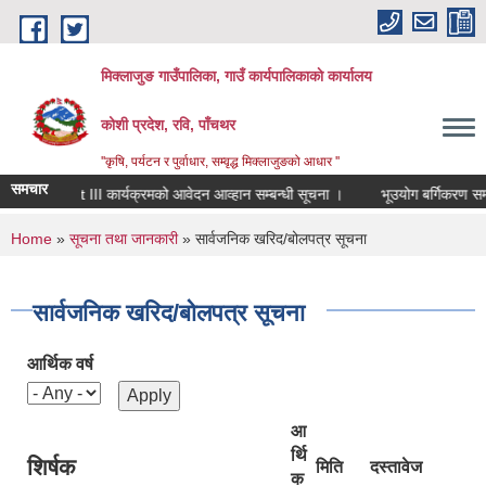
Skip to main content
मिक्लाजुङ गाउँपालिका, गाउँ कार्यपालिकाकाे कार्यालय
कोशी प्रदेश, रवि, पाँचथर
''कृषि, पर्यटन र पुर्वाधार, सम्वृद्ध मिक्लाजुङको आधार ''
समचार
Returnee Innovators for Nepal) RIN cohort III कार्यक्रमको आवेदन आव्हान सम्बन्धी सूचना ।
भूउयोग बर्गिकरण सम्
You are here
Home
»
सूचना तथा जानकारी
» सार्वजनिक खरिद/बोलपत्र सूचना
सार्वजनिक खरिद/बोलपत्र सूचना
आर्थिक वर्ष
आ
र्थि
शिर्षक
मिति
दस्तावेज
क