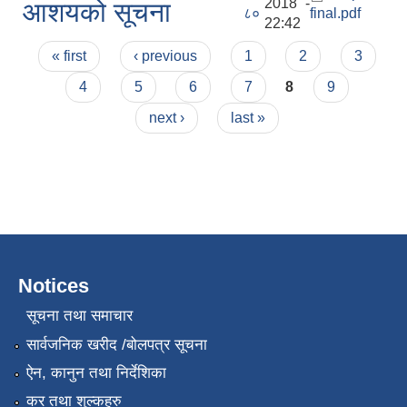
2018 -
आशयको सूचना
८०
final.pdf
22:42
Pages
« first
‹ previous
1
2
3
4
5
6
7
8
9
next ›
last »
Notices
सूचना तथा समाचार
सार्वजनिक खरीद /बोलपत्र सूचना
ऐन, कानुन तथा निर्देशिका
कर तथा शुल्कहरु